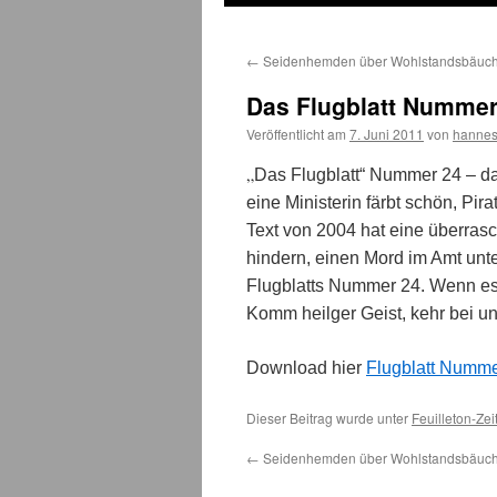
←
Seidenhemden über Wohlstandsbäuc
Das Flugblatt Nummer 
Veröffentlicht am
7. Juni 2011
von
hanne
„
Das Flugblatt“ Nummer 24 – das 
eine Ministerin färbt schön, Pi
Text von 2004 hat eine überras
hindern, einen Mord im Amt unt
Flugblatts Nummer 24. Wenn es k
Komm heilger Geist, kehr bei un
Download hier
Flugblatt Numme
Dieser Beitrag wurde unter
Feuilleton-Zei
←
Seidenhemden über Wohlstandsbäuc