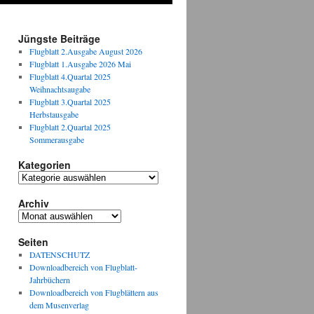
Jüngste Beiträge
Flugblatt 2.Ausgabe August 2026
Flugblatt 1.Ausgabe 2026 Mai
Flugblatt 4.Quartal 2025
Weihnachtsaugabe
Flugblatt 3.Quartal 2025
Herbstausgabe
Flugblatt 2.Quartal 2025
Sommerausgabe
Kategorien
Kategorien
Archiv
Archiv
Seiten
DATENSCHUTZ
Downloadbereich von Flugblatt-
Jahrbüchern
Downloadbereich von Flugblättern aus
dem Musenverlag