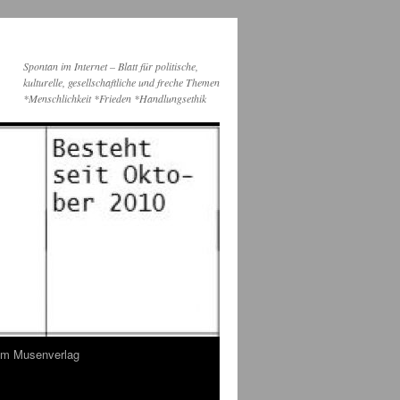
Spontan im Internet – Blatt für politische,
kulturelle, gesellschaftliche und freche Themen
*Menschlichkeit *Frieden *Handlungsethik
dem Musenverlag