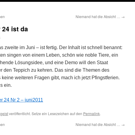
hen
Niemand hat die Absicht …
→
24 ist da
s
zweite im Juni – ist fertig. Der Inhalt ist schnell benannt:
raten singen von einem Leben, schön wie noble Tiere, ein
chende Lösungsidee, und eine Demo will den Staat
er den Teppich zu kehren. Das sind die Themen des
eine weiteren Fragen gibt, mach ich jetzt Pfingstferien.
s ein.
r 24 Nr 2 – juni2011
tgeist
veröffentlicht. Setze ein Lesezeichen auf den
Permalink
.
hen
Niemand hat die Absicht …
→