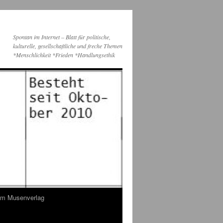
Spontan im Internet – Blatt für politische,
kulturelle, gesellschaftliche und freche Themen
*Menschlichkeit *Frieden *Handlungsethik
dem Musenverlag