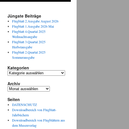
Jüngste Beiträge
Flugblatt 2.Ausgabe August 2026
Flugblatt 1.Ausgabe 2026 Mai
Flugblatt 4.Quartal 2025
Weihnachtsaugabe
Flugblatt 3.Quartal 2025
Herbstausgabe
Flugblatt 2.Quartal 2025
Sommerausgabe
Kategorien
Kategorien
Archiv
Archiv
Seiten
DATENSCHUTZ
Downloadbereich von Flugblatt-
Jahrbüchern
Downloadbereich von Flugblättern aus
dem Musenverlag