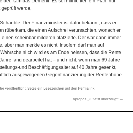
ldet, kam das Dementi. Es sei mitnichten ein Plan, nur
t geprüft werde,
häuble. Der Finanzminister ist dafür bekannt, dass er
en rüberkam, die einen Aufschrei verursachten, wonach er
einen scheinbar milderen platzierte. Der war dann immer
e, aber man merkte es nicht. Insofern darf man auf
 Wahrscheinlich wird es am Ende heissen, dass die Rente
Jahre lang gearbeitet hat – und nicht, wenn man 69 Jahre
instellungs-und Beschäftigungsalter auf 40 Jahre gesenkt,
haftlich ausgewogenen Gegenfinanzierung der Rentenhöhe.
der
veröffentlicht. Setze ein Lesezeichen auf den
Permalink
.
Apropos „Zutiefst überzeugt“
→