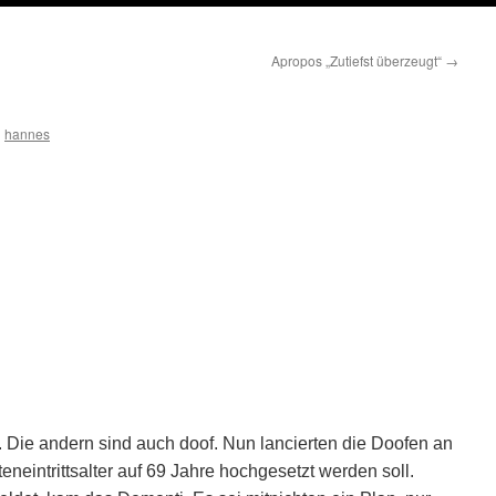
Apropos „Zutiefst überzeugt“
→
n
hannes
e. Die andern sind auch doof. Nun lancierten die Doofen an
teneintrittsalter auf 69 Jahre hochgesetzt werden soll.