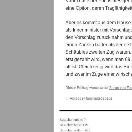
Kaum hatte der Focus dies geme
eine Option, deren Tragfähigkei
Aber es kommt aus dem Hause Sc
als Innenminister mit Vorschläg
den Vorschlag zurück nahm und 
einen Zacken härter als der erst
Schäubles zweiten Zug warten.
erst gezahlt wird, wenn man 69 
alt ist. Gleichzeitig wird das E
und zwar im Zuge einer wirtsc
Dieser Beitrag wurde unter
Baron von Fe
←
Apropos Haushaltsdebatte
Besucher online: 0
Besucher heute: 135
Besucher gestern: 612