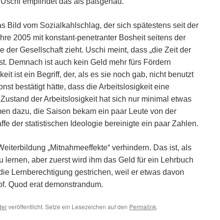
. Uschi empfindet das als paßgenau.
s Bild vom Sozialkahlschlag, der sich spätestens seit der
hre 2005 mit konstant-penetranter Bosheit seitens der
 der Gesellschaft zieht. Uschi meint, dass „die Zeit der
ist. Demnach ist auch kein Geld mehr fürs Fördern
eit ist ein Begriff, der, als es sie noch gab, nicht benutzt
onst bestätigt hätte, dass die Arbeitslosigkeit eine
Zustand der Arbeitslosigkeit hat sich nur minimal etwas
men dazu, die Saison bekam ein paar Leute von der
e der statistischen Ideologie bereinigte ein paar Zahlen.
iterbildung „Mitnahmeeffekte“ verhindern. Das ist, als
zu lernen, aber zuerst wird ihm das Geld für ein Lehrbuch
e Lernberechtigung gestrichen, weil er etwas davon
of. Quod erat demonstrandum.
der
veröffentlicht. Setze ein Lesezeichen auf den
Permalink
.