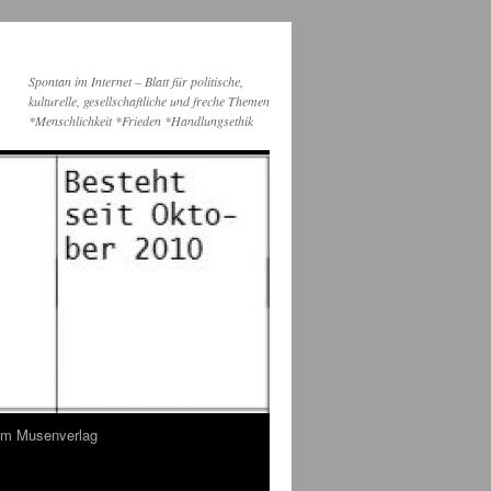
Spontan im Internet – Blatt für politische,
kulturelle, gesellschaftliche und freche Themen
*Menschlichkeit *Frieden *Handlungsethik
dem Musenverlag