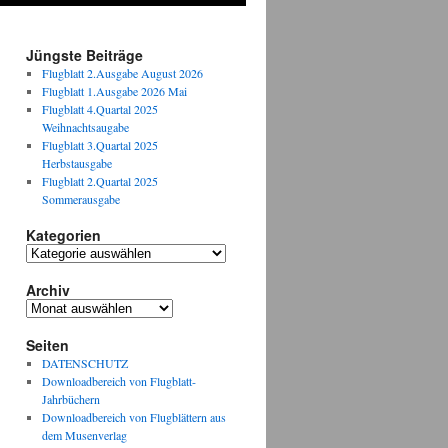
Jüngste Beiträge
Flugblatt 2.Ausgabe August 2026
Flugblatt 1.Ausgabe 2026 Mai
Flugblatt 4.Quartal 2025
Weihnachtsaugabe
Flugblatt 3.Quartal 2025
Herbstausgabe
Flugblatt 2.Quartal 2025
Sommerausgabe
Kategorien
Kategorien
Archiv
Archiv
Seiten
DATENSCHUTZ
Downloadbereich von Flugblatt-
Jahrbüchern
Downloadbereich von Flugblättern aus
dem Musenverlag