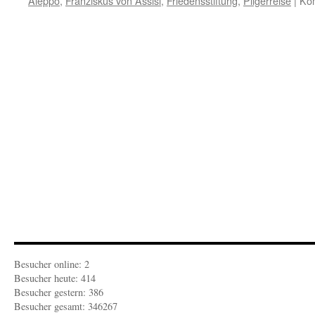
Aleppo
,
Franziskus von Assisi
,
Friedensstiftung
,
Pilgerreise
|
Kom
Besucher online: 2
Besucher heute: 414
Besucher gestern: 386
Besucher gesamt: 346267