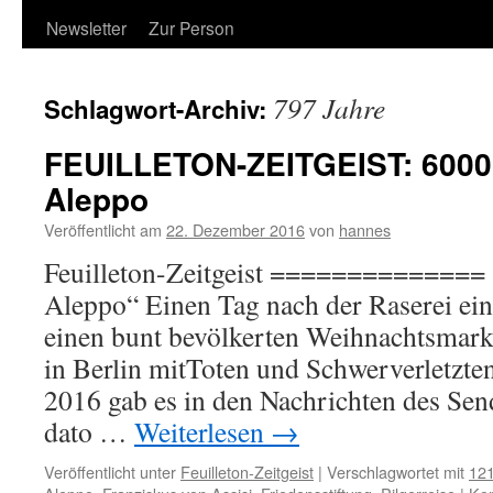
Newsletter
Zur Person
797 Jahre
Schlagwort-Archiv:
FEUILLETON-ZEITGEIST: 6000
Aleppo
Veröffentlicht am
22. Dezember 2016
von
hannes
Feuilleton-Zeitgeist ==============
Aleppo“ Einen Tag nach der Raserei eine
einen bunt bevölkerten Weihnachtsmark
in Berlin mitToten und Schwerverletzt
2016 gab es in den Nachrichten des Sen
dato …
Weiterlesen
→
Veröffentlicht unter
Feuilleton-Zeitgeist
|
Verschlagwortet mit
12