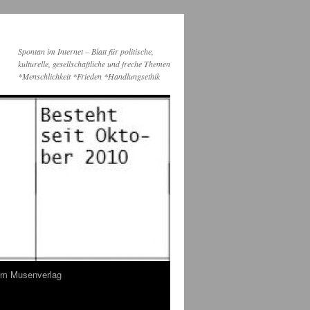
Spontan im Internet – Blatt für politische,
kulturelle, gesellschaftliche und freche Themen
*Menschlichkeit *Frieden *Handlungsethik
dem Musenverlag