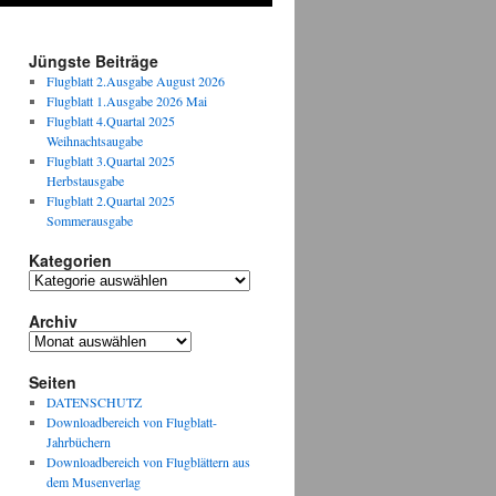
Jüngste Beiträge
Flugblatt 2.Ausgabe August 2026
Flugblatt 1.Ausgabe 2026 Mai
Flugblatt 4.Quartal 2025
Weihnachtsaugabe
Flugblatt 3.Quartal 2025
Herbstausgabe
Flugblatt 2.Quartal 2025
Sommerausgabe
Kategorien
Kategorien
Archiv
Archiv
Seiten
DATENSCHUTZ
Downloadbereich von Flugblatt-
Jahrbüchern
Downloadbereich von Flugblättern aus
dem Musenverlag