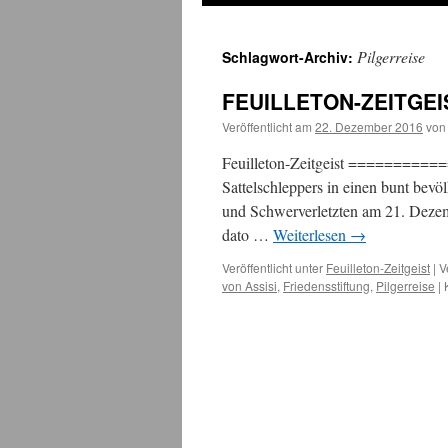
Pilgerreise
Schlagwort-Archiv:
FEUILLETON-ZEITGEIS
Veröffentlicht am
22. Dezember 2016
von
Feuilleton-Zeitgeist ===========
Sattelschleppers in einen bunt bevö
und Schwerverletzten am 21. Dezem
dato …
Weiterlesen
→
Veröffentlicht unter
Feuilleton-Zeitgeist
|
V
von Assisi
,
Friedensstiftung
,
Pilgerreise
|