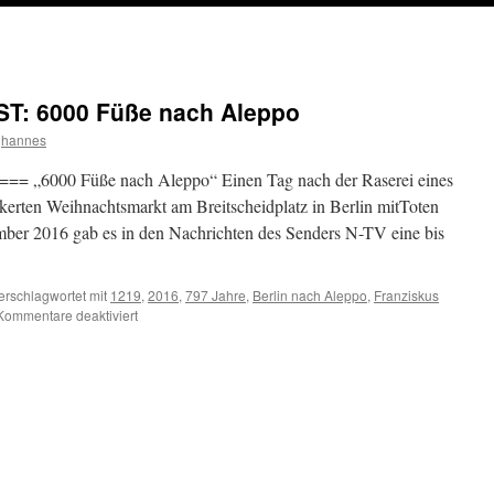
T: 6000 Füße nach Aleppo
hannes
=== „6000 Füße nach Aleppo“ Einen Tag nach der Raserei eines
lkerten Weihnachtsmarkt am Breitscheidplatz in Berlin mitToten
ber 2016 gab es in den Nachrichten des Senders N-TV eine bis
erschlagwortet mit
1219
,
2016
,
797 Jahre
,
Berlin nach Aleppo
,
Franziskus
für
Kommentare deaktiviert
FEUILLETON-
ZEITGEIST:
6000
Füße
nach
Aleppo