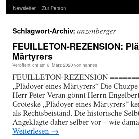
Newsletter
Zur Person
anzenberger
Schlagwort-Archiv:
FEUILLETON-REZENSION: Plä
Märtyrers
Veröffentlicht am
6. März 2020
von
hannes
FEUILLETON-REZENSION =======
„Plädoyer eines Märtyrers“ Die Chuzpe 
Herr Peter Veran gönnt Herrn Engelbert 
Groteske „Plädoyer eines Märtyrers“ ke
als Rechtsbeistand. Die historische Sel
Angeklagte daher selber vor – wie dam
Weiterlesen
→