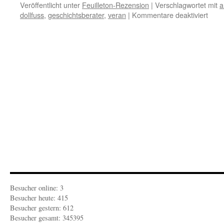
Veröffentlicht unter
Feuilleton-Rezension
|
Verschlagwortet mit
a
für
dollfuss
,
geschichtsberater
,
veran
|
Kommentare deaktiviert
FEU
REZ
Pläd
eine
Märt
Besucher online: 3
Besucher heute: 415
Besucher gestern: 612
Besucher gesamt: 345395