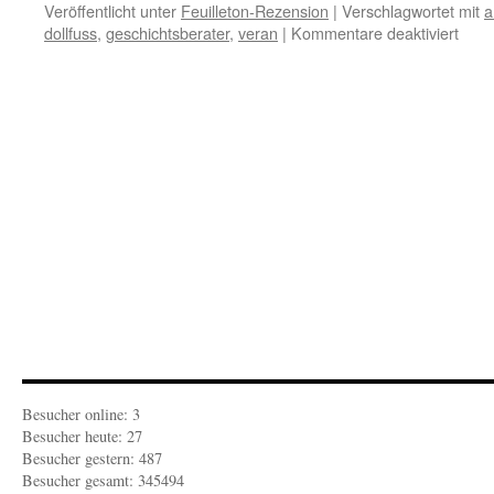
Veröffentlicht unter
Feuilleton-Rezension
|
Verschlagwortet mit
a
für
dollfuss
,
geschichtsberater
,
veran
|
Kommentare deaktiviert
FEU
REZ
Pläd
eine
Märt
Besucher online: 3
Besucher heute: 27
Besucher gestern: 487
Besucher gesamt: 345494