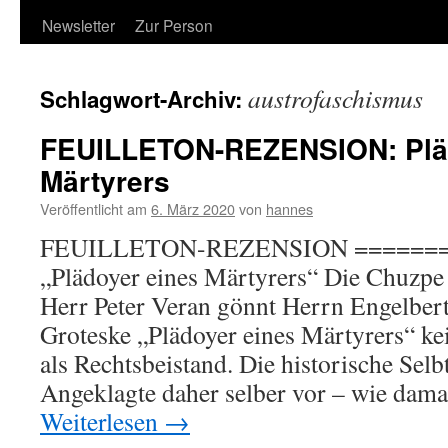
Newsletter
Zur Person
austrofaschismus
Schlagwort-Archiv:
FEUILLETON-REZENSION: Plä
Märtyrers
Veröffentlicht am
6. März 2020
von
hannes
FEUILLETON-REZENSION =======
„Plädoyer eines Märtyrers“ Die Chuzpe 
Herr Peter Veran gönnt Herrn Engelbert 
Groteske „Plädoyer eines Märtyrers“ ke
als Rechtsbeistand. Die historische Sel
Angeklagte daher selber vor – wie dam
Weiterlesen
→