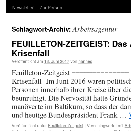
Newsletter
Zur Person
Arbeitsagentur
Schlagwort-Archiv:
FEUILLETON-ZEITGEIST: Das 
Krisenfall
Veröffentlicht am
18. Juni 2017
von
hannes
Feuilleton-Zeitgeist ============== 
Krisenfall Im Juni 2016 waren politisch
Personen innerhalb ihrer Kreise über di
beunruhigt. Die Nervosität hatte Grün
manöverte im Baltikum, so dass der da
und heutige Bundespräsident Frank …
Veröffentlicht unter
Feuilleton-Zeitgeist
|
Verschlagwortet mit
Arb