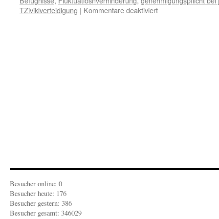
Befugnisse
,
Fluktuatiosnverhinderung
,
genehmigungspflicht bei
für
TZiviklverteidigung
|
Kommentare deaktiviert
FEUILLETON-
ZEITGEIST:
Das
Arbeitsamt
im
Krisenfall
Besucher online: 0
Besucher heute: 176
Besucher gestern: 386
Besucher gesamt: 346029