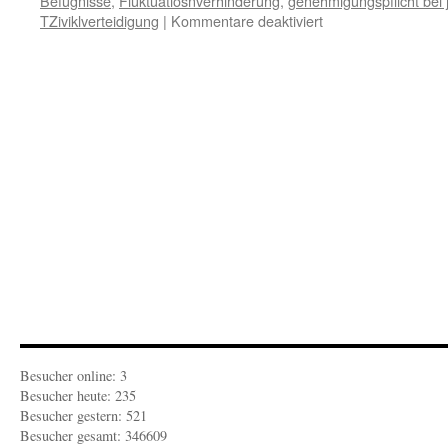
Befugnisse
,
Fluktuatiosnverhinderung
,
genehmigungspflicht bei
für
TZiviklverteidigung
|
Kommentare deaktiviert
FEUILLETON-
ZEITGEIST:
Das
Arbeitsamt
im
Krisenfall
Besucher online: 3
Besucher heute: 235
Besucher gestern: 521
Besucher gesamt: 346609