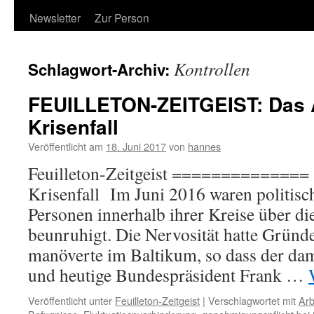
Newsletter
Zur Person
Kontrollen
Schlagwort-Archiv:
FEUILLETON-ZEITGEIST: Das 
Krisenfall
Veröffentlicht am
18. Juni 2017
von
hannes
Feuilleton-Zeitgeist ============== 
Krisenfall Im Juni 2016 waren politisch
Personen innerhalb ihrer Kreise über di
beunruhigt. Die Nervosität hatte Grün
manöverte im Baltikum, so dass der da
und heutige Bundespräsident Frank …
Veröffentlicht unter
Feuilleton-Zeitgeist
|
Verschlagwortet mit
Arb