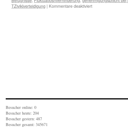
Befugnisse
,
Fluktuatiosnverhinderung
,
genehmigungspflicht bei
für
TZiviklverteidigung
|
Kommentare deaktiviert
FEUILLETON-
ZEITGEIST:
Das
Arbeitsamt
im
Krisenfall
Besucher online: 0
Besucher heute: 204
Besucher gestern: 487
Besucher gesamt: 345671