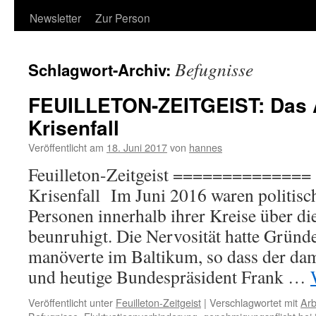
Newsletter
Zur Person
Befugnisse
Schlagwort-Archiv:
FEUILLETON-ZEITGEIST: Das 
Krisenfall
Veröffentlicht am
18. Juni 2017
von
hannes
Feuilleton-Zeitgeist ============== 
Krisenfall Im Juni 2016 waren politisch
Personen innerhalb ihrer Kreise über di
beunruhigt. Die Nervosität hatte Grün
manöverte im Baltikum, so dass der da
und heutige Bundespräsident Frank …
Veröffentlicht unter
Feuilleton-Zeitgeist
|
Verschlagwortet mit
Arb