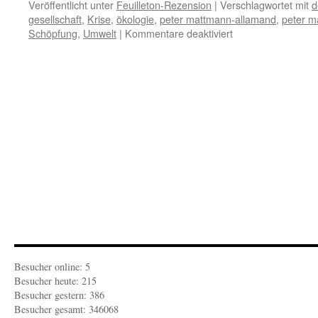
Veröffentlicht unter
Feuilleton-Rezension
|
Verschlagwortet mit
d
gesellschaft
,
Krise
,
ökologie
,
peter mattmann-allamand
,
peter m
für
Schöpfung
,
Umwelt
|
Kommentare deaktiviert
FEUILLETON-
REZENSION:
„Deglobalisierung“
Besucher online: 5
Besucher heute: 215
Besucher gestern: 386
Besucher gesamt: 346068