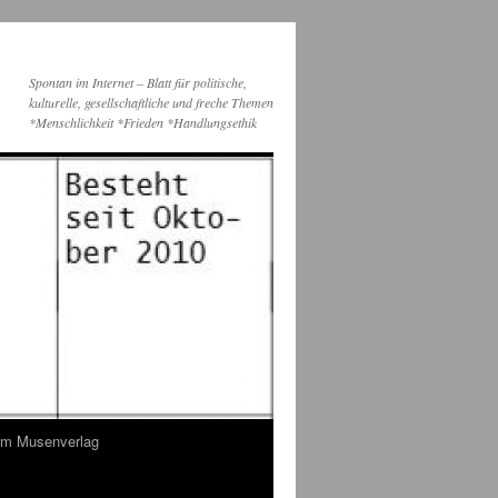
Spontan im Internet – Blatt für politische,
kulturelle, gesellschaftliche und freche Themen
*Menschlichkeit *Frieden *Handlungsethik
dem Musenverlag