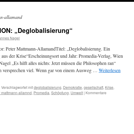
nn-allamand
N: „Deglobalisierung“
annes Nagel
ter Mattmann-AllamandTitel: „Deglobalisierung. Ein
aus der Krise“Erscheinungsort und Jahr: Promedia-Verlag, Wien
el „Es hilft alles nichts: Jetzt müssen die Philosophen ran“
ln versprechen viel. Wenn gar von einem Ausweg …
Weiterlesen
|
Verschlagwortet mit
deglobalisierung
,
Demokratie
,
gesellschaft
,
Krise
,
r mattmann-allamnd
,
Promedia
,
Schöpfung
,
Umwelt
|
Kommentare