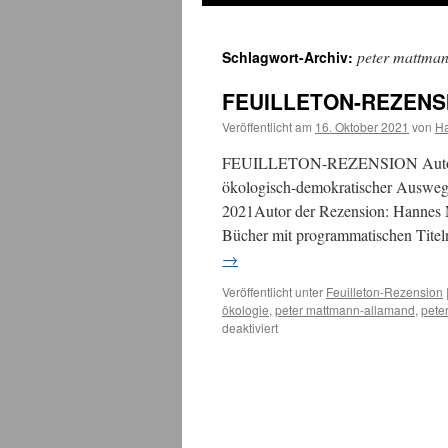
peter mattma
Schlagwort-Archiv:
FEUILLETON-REZENSIO
Veröffentlicht am
16. Oktober 2021
von
H
FEUILLETON-REZENSION Autor: Pe
ökologisch-demokratischer Ausweg 
2021Autor der Rezension: Hannes Nag
Bücher mit programmatischen Tite
→
Veröffentlicht unter
Feuilleton-Rezension
ökologie
,
peter mattmann-allamand
,
pete
für
deaktiviert
FEUILLETON-
REZENSION:
„Deglobalisierung“