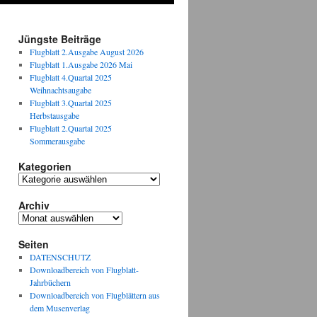
Jüngste Beiträge
Flugblatt 2.Ausgabe August 2026
Flugblatt 1.Ausgabe 2026 Mai
Flugblatt 4.Quartal 2025
Weihnachtsaugabe
Flugblatt 3.Quartal 2025
Herbstausgabe
Flugblatt 2.Quartal 2025
Sommerausgabe
Kategorien
Kategorien
Archiv
Archiv
Seiten
DATENSCHUTZ
Downloadbereich von Flugblatt-
Jahrbüchern
Downloadbereich von Flugblättern aus
dem Musenverlag