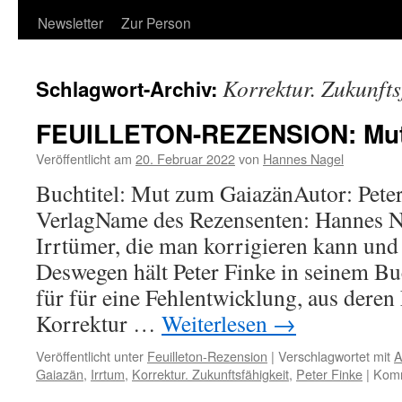
Newsletter
Zur Person
Korrektur. Zukunfts
Schlagwort-Archiv:
FEUILLETON-REZENSION: Mut
Veröffentlicht am
20. Februar 2022
von
Hannes Nagel
Buchtitel: Mut zum GaiazänAutor: Pete
VerlagName des Rezensenten: Hannes Na
Irrtümer, die man korrigieren kann und 
Deswegen hält Peter Finke in seinem B
für für eine Fehlentwicklung, aus deren
Korrektur …
Weiterlesen
→
Veröffentlicht unter
Feuilleton-Rezension
|
Verschlagwortet mit
A
Gaiazän
,
Irrtum
,
Korrektur. Zukunftsfähigkeit
,
Peter Finke
|
Komm