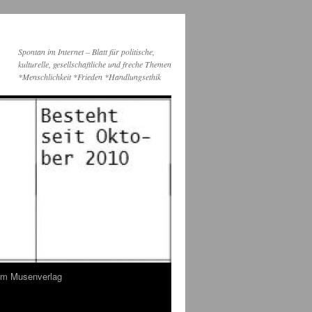
Spontan im Internet – Blatt für politische,
kulturelle, gesellschaftliche und freche Themen
*Menschlichkeit *Frieden *Handlungsethik
dem Musenverlag