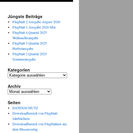
Jüngste Beiträge
Flugblatt 2.Ausgabe August 2026
Flugblatt 1.Ausgabe 2026 Mai
Flugblatt 4.Quartal 2025
Weihnachtsaugabe
Flugblatt 3.Quartal 2025
Herbstausgabe
Flugblatt 2.Quartal 2025
Sommerausgabe
Kategorien
Kategorien
Archiv
Archiv
Seiten
DATENSCHUTZ
Downloadbereich von Flugblatt-
Jahrbüchern
Downloadbereich von Flugblättern aus
dem Musenverlag