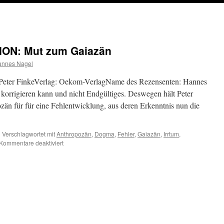
ON: Mut zum Gaiazän
annes Nagel
 Peter FinkeVerlag: Oekom-VerlagName des Rezensenten: Hannes
 korrigieren kann und nicht Endgültiges. Deswegen hält Peter
än für für eine Fehlentwicklung, aus deren Erkenntnis nun die
|
Verschlagwortet mit
Anthropozän
,
Dogma
,
Fehler
,
Gaiazän
,
Irrtum
,
für
Kommentare deaktiviert
FEUILLETON-
REZENSION:
Mut
zum
Gaiazän