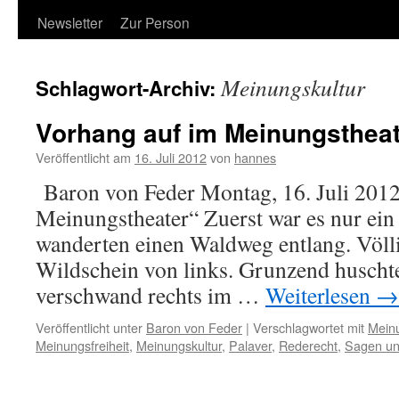
Newsletter
Zur Person
Meinungskultur
Schlagwort-Archiv:
Vorhang auf im Meinungstheat
Veröffentlicht am
16. Juli 2012
von
hannes
Baron von Feder Montag, 16. Juli 2012
Meinungstheater“ Zuerst war es nur ein
wanderten einen Waldweg entlang. Völl
Wildschein von links. Grunzend huscht
verschwand rechts im …
Weiterlesen
→
Veröffentlicht unter
Baron von Feder
|
Verschlagwortet mit
Mein
Meinungsfreiheit
,
Meinungskultur
,
Palaver
,
Rederecht
,
Sagen un