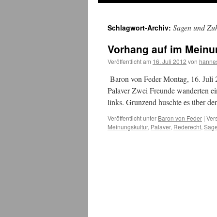
Sagen und Zu
Schlagwort-Archiv:
Vorhang auf im Meinu
Veröffentlicht am
16. Juli 2012
von
hanne
Baron von Feder Montag, 16. Juli 
Palaver Zwei Freunde wanderten ei
links. Grunzend huschte es über 
Veröffentlicht unter
Baron von Feder
|
Ver
Meinungskultur
,
Palaver
,
Rederecht
,
Sage