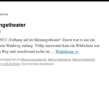
hören
ngstheater
s
2012 „Vorhang auf im Meinungstheater“ Zuerst war es nur ein
nen Waldweg entlang. Völlig unerwartet kam ein Wildschein von
den Weg und verschwand rechts im …
Weiterlesen
→
schlagwortet mit
Meinungsaustauch
,
Meinungsbildung
,
Meinungsfreiheit
,
für
n und Zuhören
|
Kommentare deaktiviert
Vorhang
auf
im
Meinungstheater