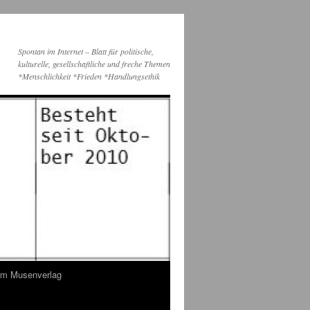
Spontan im Internet – Blatt für politische,
kulturelle, gesellschaftliche und freche Themen
*Menschlichkeit *Frieden *Handlungsethik
dem Musenverlag