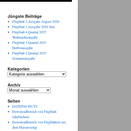
Jüngste Beiträge
Flugblatt 2.Ausgabe August 2026
Flugblatt 1.Ausgabe 2026 Mai
Flugblatt 4.Quartal 2025
Weihnachtsaugabe
Flugblatt 3.Quartal 2025
Herbstausgabe
Flugblatt 2.Quartal 2025
Sommerausgabe
Kategorien
Kategorien
Archiv
Archiv
Seiten
DATENSCHUTZ
Downloadbereich von Flugblatt-
Jahrbüchern
Downloadbereich von Flugblättern aus
dem Musenverlag