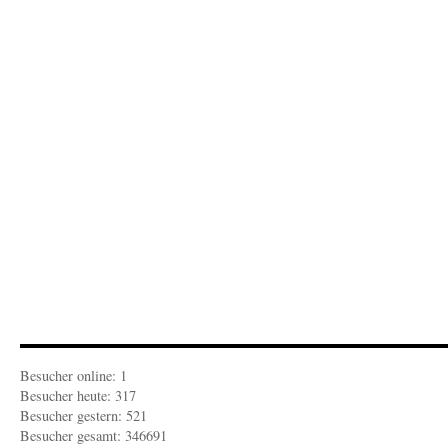
l
S
i
Besucher online: 1
Besucher heute: 317
Besucher gestern: 521
Besucher gesamt: 346691