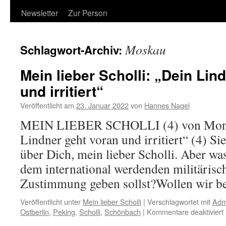
Newsletter
Zur Person
Moskau
Schlagwort-Archiv:
Mein lieber Scholli: „Dein Lin
und irritiert“
Veröffentlicht am
23. Januar 2022
von
Hannes Nagel
MEIN LIEBER SCHOLLI (4) von Monsi
Lindner geht voran und irritiert“ (4) Si
über Dich, mein lieber Scholli. Aber wa
dem international werdenden militäris
Zustimmung geben sollst?Wollen wir 
Veröffentlicht unter
Mein lieber Scholli
|
Verschlagwortet mit
Adm
f
Ostberlin
,
Peking
,
Scholli
,
Schönbach
|
Kommentare deaktiviert