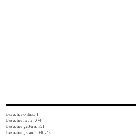
l
S
i
Besucher online: 1
Besucher heute: 374
Besucher gestern: 521
Besucher gesamt: 346748