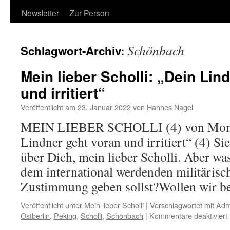
Newsletter
Zur Person
Schönbach
Schlagwort-Archiv:
Mein lieber Scholli: „Dein Lin
und irritiert“
Veröffentlicht am
23. Januar 2022
von
Hannes Nagel
MEIN LIEBER SCHOLLI (4) von Monsi
Lindner geht voran und irritiert“ (4) Si
über Dich, mein lieber Scholli. Aber wa
dem international werdenden militäris
Zustimmung geben sollst?Wollen wir 
Veröffentlicht unter
Mein lieber Scholli
|
Verschlagwortet mit
Adm
f
Ostberlin
,
Peking
,
Scholli
,
Schönbach
|
Kommentare deaktiviert