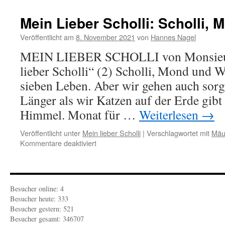
l
S
Mein Lieber Scholli: Scholli,
Veröffentlicht am
8. November 2021
von
Hannes Nagel
MEIN LIEBER SCHOLLI von Monsieur
lieber Scholli“ (2) Scholli, Mond und 
i
sieben Leben. Aber wir gehen auch sorg
Länger als wir Katzen auf der Erde gib
Himmel. Monat für …
Weiterlesen
→
Veröffentlicht unter
Mein lieber Scholli
|
Verschlagwortet mit
Mäu
für
Kommentare deaktiviert
Mein
Lieber
Scholli:
Scholli,
Besucher online: 4
Mond
Besucher heute: 333
und
Besucher gestern: 521
Wölfe
Besucher gesamt: 346707