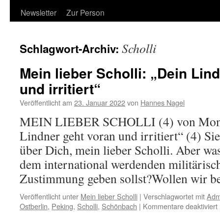
Newsletter
Zur Person
Scholli
Schlagwort-Archiv:
Mein lieber Scholli: „Dein Lin
und irritiert“
Veröffentlicht am
23. Januar 2022
von
Hannes Nagel
MEIN LIEBER SCHOLLI (4) von Monsi
Lindner geht voran und irritiert“ (4) Si
über Dich, mein lieber Scholli. Aber wa
dem international werdenden militäris
Zustimmung geben sollst?Wollen wir 
Veröffentlicht unter
Mein lieber Scholli
|
Verschlagwortet mit
Adm
f
Ostberlin
,
Peking
,
Scholli
,
Schönbach
|
Kommentare deaktiviert