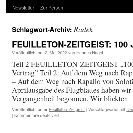
Newsletter
Zur Person
Radek
Schlagwort-Archiv:
FEUILLETON-ZEITGEIST: 100 J
Veröffentlicht am
2. Mai 2022
von
Hannes Nagel
Teil 2 FEUILLETON-ZEITGEIST „100 
Vertrag” Teil 2: Auf dem Weg nach Rap
– Auf dem Weg nach Rapallo von Solotä
Aprilausgabe des Flugblattes haben wir 
Vergangenheit begonnen. Wir blickten
Veröffentlicht unter
Feuilleton-Zeitgeist
|
Verschlagwortet mit
Deu
für
|
Kommentare deaktiviert
FEUILLETON-
ZEITGEIST:
100