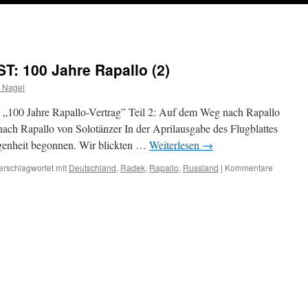
: 100 Jahre Rapallo (2)
 Nagel
0 Jahre Rapallo-Vertrag” Teil 2: Auf dem Weg nach Rapallo
ch Rapallo von Solotänzer In der Aprilausgabe des Flugblattes
ngenheit begonnen. Wir blickten …
Weiterlesen
→
erschlagwortet mit
Deutschland
,
Radek
,
Rapallo
,
Russland
|
Kommentare