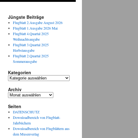
Jüngste Beiträge
Flugblatt 2.Ausgabe August 2026
Flugblatt 1.Ausgabe 2026 Mai
Flugblatt 4.Quartal 2025
Weihnachtsaugabe
Flugblatt 3.Quartal 2025
Herbstausgabe
Flugblatt 2.Quartal 2025
Sommerausgabe
Kategorien
Kategorien
Archiv
Archiv
Seiten
DATENSCHUTZ
Downloadbereich von Flugblatt-
Jahrbüchern
Downloadbereich von Flugblättern aus
dem Musenverlag