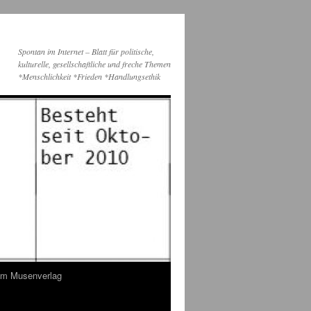
Spontan im Internet – Blatt für politische,
kulturelle, gesellschaftliche und freche Themen
*Menschlichkeit *Frieden *Handlungsethik
dem Musenverlag