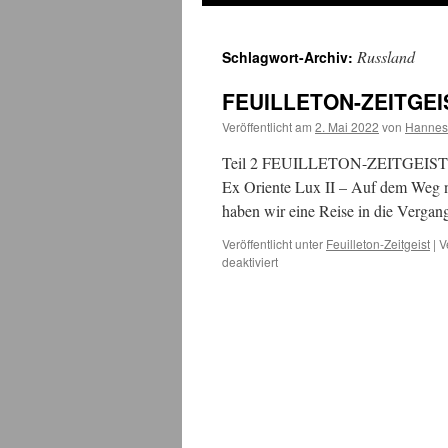
Russland
Schlagwort-Archiv:
FEUILLETON-ZEITGEIST
Veröffentlicht am
2. Mai 2022
von
Hannes
Teil 2 FEUILLETON-ZEITGEIST „10
Ex Oriente Lux II – Auf dem Weg na
haben wir eine Reise in die Verga
Veröffentlicht unter
Feuilleton-Zeitgeist
|
V
für
deaktiviert
FEUILLETON-
ZEITGEIST:
100
Jahre
Rapallo
(2)