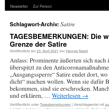
Newsletter
Zur Person
Satire
Schlagwort-Archiv:
TAGESBEMERKUNGEN: Die wir
Grenze der Satire
Veröffentlicht am
23. April 2021
von
Hannes Nagel
Anlass: Prominente äußerten sich nach i
überspitzt zu den Anticoronamaßnahm
„Ausgangssperre“ Satire endet dort, wo
dicht“ machen wollen. Wenn sie dafür B
bekommen, sind sie erschrocken. Manc
und erklären, …
Weiterlesen
→
Veröffentlicht unter
Tagesbemerkungen
|
Verschlagwortet mit
au