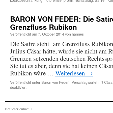
kotaktbeschränkung
,
notbremse
,
promi
,
rechtslastig
,
Satire
|
Kom
BARON VON FEDER: Die Satire
Grenzfluss Rubikon
Veröffentlicht am
7. Oktober 2014
von
hannes
Die Satire steht am Grenzfluss Rubikon
Julius Cäsar hätte, würde sie nicht am R
Grenzen setzenden deutschen Rechtsspr
Sie tut es aber, denn sie hat keinen Cäs
Rubikon wäre …
Weiterlesen
→
Veröffentlicht unter
Baron von Feder
|
Verschlagwortet mit
Cäsa
für
deaktiviert
BARON
VON
FEDER:
Die
Besucher online: 1
Satire