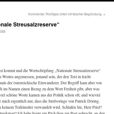
Kommentar: Richtiges Urteil mit falscher Begründung
→
onale Streusalzreserve“
nnes
ist kommt und die Wortschöpfung „Nationale Streusalzreserve“
s Wortes angemessen, jemand sein, der den Text in leicht
mals der österreichische Einwanderer. Der Begriff kam aber von
ich im Namen einen Bezug zu dem Wort Freiheit gibt, aber was
viel schöne Worte kamen aus der Politik schon oft, und wieviel
 mich eigentlich nur, dass die Steilvorlage von Patrick Döring,
 keinem Torkünstler verwandelt wird. Schlafen Sie, Herr Priol?
tgekriegt? Ich habe heute ein Päckchen zur Post gebracht, an den