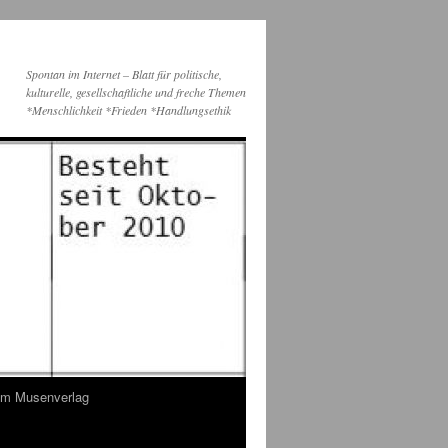
Spontan im Internet – Blatt für politische,
kulturelle, gesellschaftliche und freche Themen
*Menschlichkeit *Frieden *Handlungsethik
dem Musenverlag