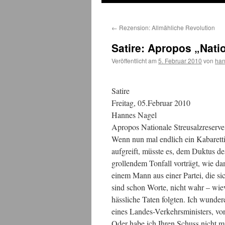
←
Rezension: Allmähliche Revolution
Satire: Apropos „Nati
Veröffentlicht am
5. Februar 2010
von
ha
Satire
Freitag, 05.Februar 2010
Hannes Nagel
Apropos Nationale Streusalzreserve
Wenn nun mal endlich ein Kabarett
aufgreift, müsste es, dem Duktus de
grollendem Tonfall vorträgt, wie da
einem Mann aus einer Partei, die s
sind schon Worte, nicht wahr – wie
hässliche Taten folgten. Ich wundere
eines Landes-Verkehrsministers, von
Oder habe ich Ihren Schuss nicht mi