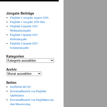
Jüngste Beiträge
Flugblatt 2.Ausgabe August 2026
Flugblatt 1.Ausgabe 2026 Mai
Flugblatt 4.Quartal 2025
Weihnachtsaugabe
Flugblatt 3.Quartal 2025
Herbstausgabe
Flugblatt 2.Quartal 2025
Sommerausgabe
Kategorien
Kategorien
Archiv
Archiv
Seiten
DATENSCHUTZ
Downloadbereich von Flugblatt-
Jahrbüchern
Downloadbereich von Flugblättern aus
dem Musenverlag