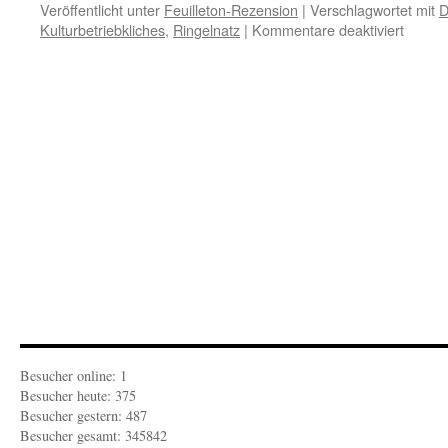
Veröffentlicht unter
Feuilleton-Rezension
|
Verschlagwortet mit
D
für
Kulturbetriebkliches
,
Ringelnatz
|
Kommentare deaktiviert
FEUIL
KULTU
Ein
Kenner
welche
ringeln
Besucher online: 1
Besucher heute: 375
Besucher gestern: 487
Besucher gesamt: 345842