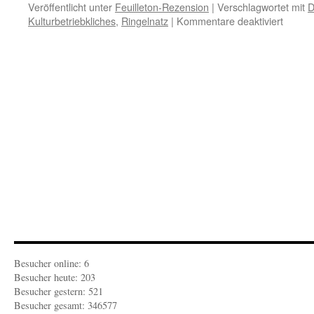
Veröffentlicht unter
Feuilleton-Rezension
|
Verschlagwortet mit
D
für
Kulturbetriebkliches
,
Ringelnatz
|
Kommentare deaktiviert
FEUIL
KULTU
Ein
Kenner
welche
ringeln
Besucher online: 6
Besucher heute: 203
Besucher gestern: 521
Besucher gesamt: 346577