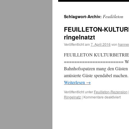
Feuilöleton
Schlagwort-Archiv:
FEUILLETON-KULTURBE
ringelnatzt
Veröffentlicht am
7. April 2016
von
hanne
FEUILLETON KULTURBETRIEBLICH
======================= Wertgesc
Bahnhofsspatzen mang den Gästen e
amüsierte Gäste spendabel machen. 
Weiterlesen
→
Veröffentlicht unter
Feuilleton-Rezension
für
Ringelnatz
|
Kommentare deaktiviert
FEUI
KULT
Ein
Kenne
welc
ringe