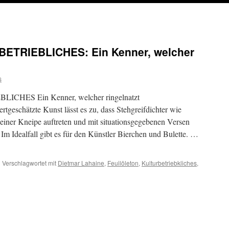
TRIEBLICHES: Ein Kenner, welcher
s
ES Ein Kenner, welcher ringelnatzt
hätzte Kunst lässt es zu, dass Stehgreifdichter wie
iner Kneipe auftreten und mit situationsgegebenen Versen
Im Idealfall gibt es für den Künstler Bierchen und Bulette. …
|
Verschlagwortet mit
Dietmar Lahaine
,
Feuilöleton
,
Kulturbetriebkliches
,
LLETON-
URBETRIEBLICHES:
r,
her
lnatzt