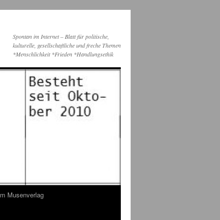
Spontan im Internet – Blatt für politische,
kulturelle, gesellschaftliche und freche Themen
*Menschlichkeit *Frieden *Handlungsethik
dem Musenverlag