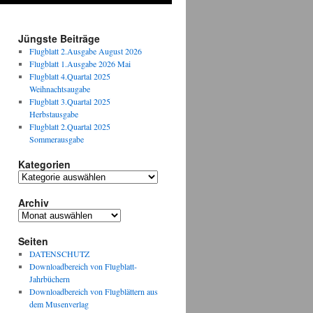
Jüngste Beiträge
Flugblatt 2.Ausgabe August 2026
Flugblatt 1.Ausgabe 2026 Mai
Flugblatt 4.Quartal 2025
Weihnachtsaugabe
Flugblatt 3.Quartal 2025
Herbstausgabe
Flugblatt 2.Quartal 2025
Sommerausgabe
Kategorien
Kategorien
Archiv
Archiv
Seiten
DATENSCHUTZ
Downloadbereich von Flugblatt-
Jahrbüchern
Downloadbereich von Flugblättern aus
dem Musenverlag