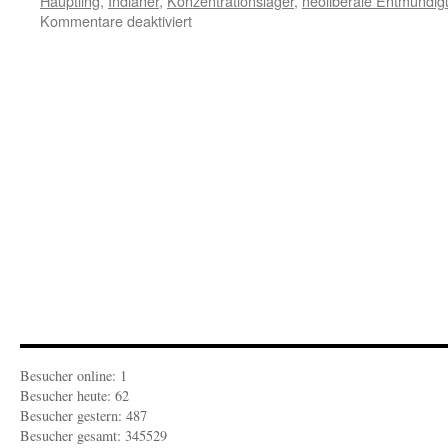
Häuptling
,
Indianer
,
Konzentrationslager
,
neoliberale Entmündi
für
Kommentare deaktiviert
Tagesbemerkungen:
Mutmachen
zum
Mitmachen
Besucher online: 1
Besucher heute: 62
Besucher gestern: 487
Besucher gesamt: 345529