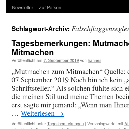
Newsletter
Zur Person
Falschflaggensegle
Schlagwort-Archiv:
Tagesbemerkungen: Mutmach
Mitmachen
Veröffentlicht am
7. September 2019
von
hannes
„Mutmachen zum Mitmachen“ Quelle: 
07.September 2019 Noch bin ich kein „
Schriftsteller.“ Als solchen fühlte sich 
die meinen Stil und meine Themen beein
erst sagte mir jemand: „Wenn man Ihnen
…
Weiterlesen
→
Veröffentlicht unter
Tagesbemerkungen
|
Verschlagwortet mit
Af