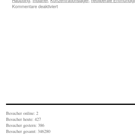
Häuptling
,
Indianer
,
Konzentrationslager
,
neoliberale Entmündi
für
Kommentare deaktiviert
Tagesbemerkungen:
Mutmachen
zum
Mitmachen
Besucher online: 2
Besucher heute: 427
Besucher gestern: 386
Besucher gesamt: 346280