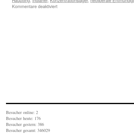
Häuptling
,
Indianer
,
Konzentrationslager
,
neoliberale Entmündi
für
Kommentare deaktiviert
Tagesbemerkungen:
Mutmachen
zum
Mitmachen
Besucher online: 2
Besucher heute: 176
Besucher gestern: 386
Besucher gesamt: 346029