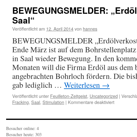
Rügen-
BEWEGUNGSMELDER: „Erdölv
Revolte“
Saal“
Veröffentlicht am
12. April 2014
von
hannes
BEWEGUNGSMELDER „Erdölverkostung
Ende März ist auf dem Bohrstellenplat
in Saal wieder Bewegung. In den komm
Monaten will die Firma Erdöl aus dem b
angebrachten Bohrloch fördern. Die bi
gab lediglich …
Weiterlesen
→
Veröffentlicht unter
Feuilleton-Zeitgeist
,
Uncategorized
|
Verschl
für
Fracking
,
Saal
,
Stimulation
|
Kommentare deaktiviert
BEWEGUN
„Erdölverko
in
Saal“
Besucher online: 4
Besucher heute: 303