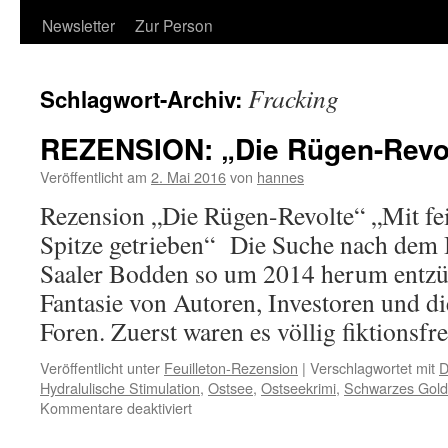
Newsletter
Zur Person
Fracking
Schlagwort-Archiv:
REZENSION: „Die Rügen-Revo
Veröffentlicht am
2. Mai 2016
von
hannes
Rezension „Die Rügen-Revolte“ „Mit fei
Spitze getrieben“ Die Suche nach dem 
Saaler Bodden so um 2014 herum entzün
Fantasie von Autoren, Investoren und di
Foren. Zuerst waren es völlig fiktionsf
Veröffentlicht unter
Feuilleton-Rezension
|
Verschlagwortet mit
D
Hydralulische Stimulation
,
Ostsee
,
Ostseekrimi
,
Schwarzes Gold
für
Kommentare deaktiviert
REZENSION:
„Die