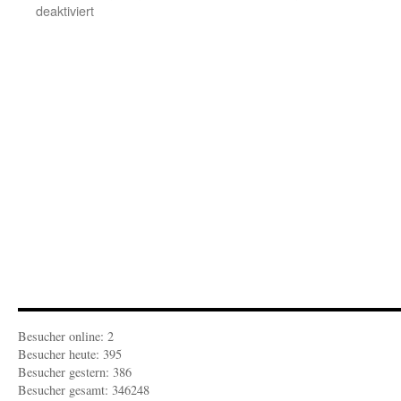
für
deaktiviert
FEUILLETON-
ZEITGEIST:
Es
gibt
keinen
gerechten
Krieg
Besucher online: 2
Besucher heute: 395
Besucher gestern: 386
Besucher gesamt: 346248