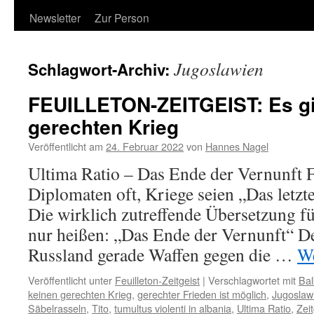
Newsletter
Zur Person
Jugoslawien
Schlagwort-Archiv:
FEUILLETON-ZEITGEIST: Es gi
gerechten Krieg
Veröffentlicht am
24. Februar 2022
von
Hannes Nagel
Ultima Ratio – Das Ende der Vernunft 
Diplomaten oft, Kriege seien „Das letzte
Die wirklich zutreffende Übersetzung f
nur heißen: „Das Ende der Vernunft“ De
Russland gerade Waffen gegen die …
We
Veröffentlicht unter
Feuilleton-Zeitgeist
|
Verschlagwortet mit
Bal
keinen gerechten Krieg
,
gerechter Frieden ist möglich
,
Jugoslaw
Säbelrasseln
,
Tito
,
tumultus violenti in albania
,
Ultima Ratio
,
Zeit