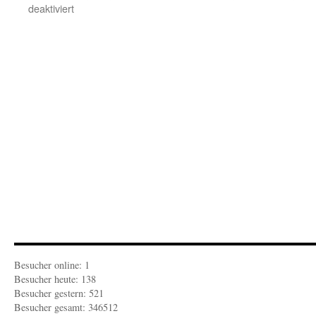
für
deaktiviert
FEUILLETON-
ZEITGEIST:
Es
gibt
keinen
gerechten
Krieg
Besucher online: 1
Besucher heute: 138
Besucher gestern: 521
Besucher gesamt: 346512