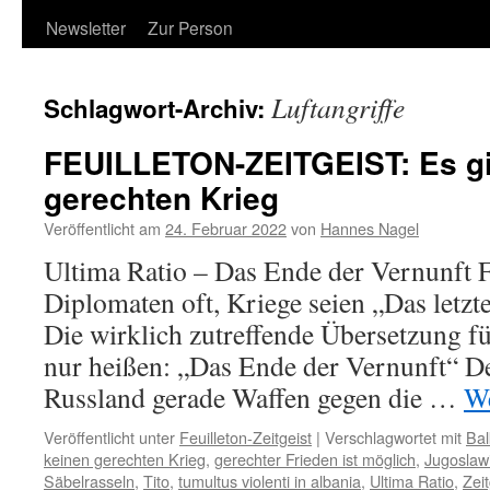
Newsletter
Zur Person
Luftangriffe
Schlagwort-Archiv:
FEUILLETON-ZEITGEIST: Es gi
gerechten Krieg
Veröffentlicht am
24. Februar 2022
von
Hannes Nagel
Ultima Ratio – Das Ende der Vernunft 
Diplomaten oft, Kriege seien „Das letzte
Die wirklich zutreffende Übersetzung f
nur heißen: „Das Ende der Vernunft“ De
Russland gerade Waffen gegen die …
We
Veröffentlicht unter
Feuilleton-Zeitgeist
|
Verschlagwortet mit
Bal
keinen gerechten Krieg
,
gerechter Frieden ist möglich
,
Jugoslaw
Säbelrasseln
,
Tito
,
tumultus violenti in albania
,
Ultima Ratio
,
Zeit