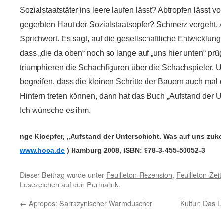
Sozialstaatstäter ins leere laufen lässt? Abtropfen lässt 
gegerbten Haut der Sozialstaatsopfer? Schmerz vergeht, A
Sprichwort. Es sagt, auf die gesellschaftliche Entwicklu
dass „die da oben“ noch so lange auf „uns hier unten“ p
triumphieren die Schachfiguren über die Schachspieler.
begreifen, dass die kleinen Schritte der Bauern auch mal
Hintern treten können, dann hat das Buch „Aufstand der Un
Ich wünsche es ihm.
nge Kloepfer, „Aufstand der Unterschicht. Was auf uns z
www.hoca.de
) Hamburg 2008, ISBN: 978-3-455-50052-3
Dieser Beitrag wurde unter
Feuilleton-Rezension
,
Feuilleton-Zeit
Lesezeichen auf den
Permalink
.
←
Apropos: Sarrazynischer Warmduscher
Kultur: Das 