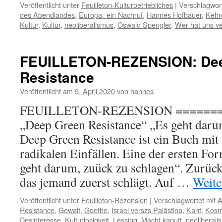
Veröffentlicht unter
Feuilleton-Kulturbetriebliches
|
Verschlagwort
des Abendlandes
,
Europa- ein Nachruf
,
Hannes Hofbauer
,
Kehr
Kultur
,
Kultur
,
neoliberalismus
,
Oswald Spengler
,
Wer hat uns ve
FEUILLETON-REZENSION: De
Resistance
Veröffentlicht am
9. April 2020
von
hannes
FEUILLETON-REZENSION =======
„Deep Green Resistance“ „Es geht daru
Deep Green Resistance ist ein Buch mit
radikalen Einfällen. Eine der ersten Fo
geht darum, zuück zu schlagen“. Zurück
das jemand zuerst schlägt. Auf …
Weite
Veröffentlicht unter
Feuilleton-Rezension
|
Verschlagwortet mit
A
Resistance
,
Gewalt
,
Goethe
,
Israel verszs Palästina
,
Kant
,
Kosm
Desinteresse
,
Kulturlosigkeit
,
Lessing
,
Macht kaputt
,
neoliberali