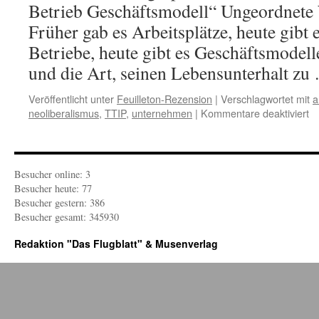
Betrieb Geschäftsmodell“ Ungeordnet
Früher gab es Arbeitsplätze, heute gibt 
Betriebe, heute gibt es Geschäftsmodelle
und die Art, seinen Lebensunterhalt z
Veröffentlicht unter
Feuilleton-Rezension
|
Verschlagwortet mit
a
fü
neoliberalismus
,
TTIP
,
unternehmen
|
Kommentare deaktiviert
F
R
D
ge
Besucher online: 3
L
Besucher heute: 77
Besucher gestern: 386
Besucher gesamt: 345930
Redaktion "Das Flugblatt" & Musenverlag