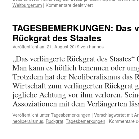
für
Weltbürgertum
|
Kommentare deaktiviert
FEUILLETON-
REZENSION:
Deep
TAGESBEMERKUNGEN: Das ve
Green
Rückgrat des Staates
Resistance
Veröffentlicht am
21. August 2019
von
hannes
„Das verlängerte Rückgrat des Staates“
Man kann es höflich benennen oder umg
Trotzdem hat der Neoliberalismus das R
Wirtschaft zum verlängerten Rückgrat 
jegliche Achtung vor ihm verloren. Sein
Assoziationen mit dem Verlängerten lä
Veröffentlicht unter
Tagesbemerkungen
|
Verschlagwortet mit
Ar
neoliberalismus
,
Rückgrat
,
Tagesbemerkungen
|
Kommentare dea