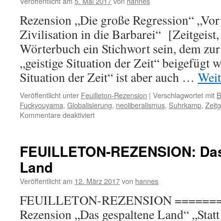
Veröffentlicht am
5. Mai 2017
von
hannes
Rezension „Die große Regression“ „Vor
Zivilisation in die Barbarei“ [Zeitgeist
Wörterbuch ein Stichwort sein, dem zur
„geistige Situation der Zeit“ beigefügt w
Situation der Zeit“ ist aber auch …
Weit
Veröffentlicht unter
Feuilleton-Rezension
|
Verschlagwortet mit
B
Fuckyouyama
,
Globalisierung
,
neoliberalismus
,
Suhrkamp
,
Zeit
für
Kommentare deaktiviert
FEUILLETON-
REZENSION:
Die
FEUILLETON-REZENSION: Das
große
Land
Regression
Veröffentlicht am
12. März 2017
von
hannes
FEUILLETON-REZENSION =======
Rezension „Das gespaltene Land“ „Statt 